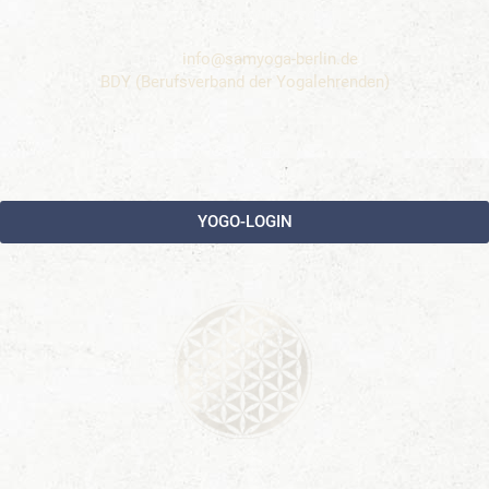
14197 Berlin-Wilmersdorf
Email:
info@samyoga-berlin.de
BDY (Berufsverband der Yogalehrenden)
YOGO-LOGIN