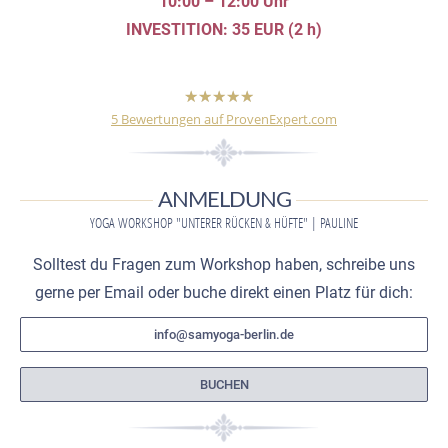
10:00 – 12:00 Uhr
INVESTITION: 35 EUR (2 h)
hat
5,00
5
Bewertungen auf ProvenExpert.com
von
5
Sternen
SamYoga Berlin
Yogaunterricht
ANMELDUNG
als ein ganzheitliches Konzept.
YOGA WORKSHOP "UNTERER RÜCKEN & HÜFTE" | PAULINE
Ayurvedische
Solltest du Fragen zum Workshop haben, schreibe uns
gerne per Email oder buche direkt einen Platz für dich:
ErnÃ¤hrungsberatung.
info@samyoga-berlin.de
SamYoga Berlin
BUCHEN