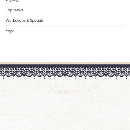
Top News
Workshops & Specials
Yoga
KONTAKT
Andrea Schmid
Yogalehrerin BDY/EYU
Ayurvedaberaterin
Wiesbadener Straße 33