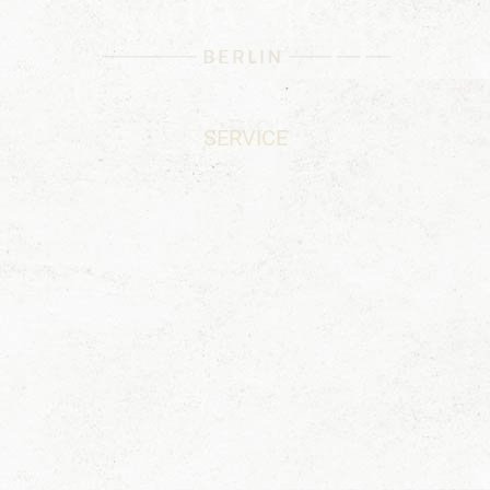
SERVICE
UNSERE YOGAKURS-PHILOSOPHIE
GUTSCHEIN
PREISE
KONTAKT
STELLENANGEBOTE
DATENSCHUTZ
IMPRESSUM
ALLGEMEINE GESCHÄFTSBEDINGUNGEN (AGB)
YOGA IN BERLIN ORIENTIERUNGSHILFE