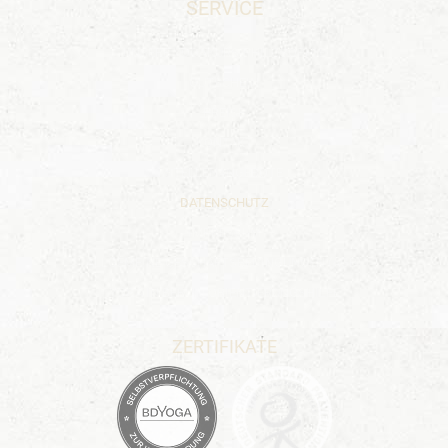
SERVICE
UNSERE YOGAKURS-PHILOSOPHIE
GUTSCHEIN
PREISE
KONTAKT
STELLENANGEBOTE
DATENSCHUTZ
IMPRESSUM
ALLGEMEINE GESCHÄFTSBEDINGUNGEN (AGB)
YOGA IN BERLIN ORIENTIERUNGSHILFE
ZERTIFIKATE