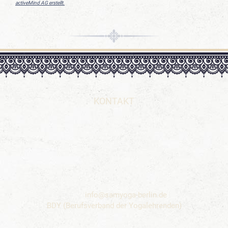
activeMind AG erstellt.
KONTAKT
Andrea Schmid
Yogalehrerin BDY/EYU
Ayurvedaberaterin
Wiesbadener Straße 33
14197 Berlin-Wilmersdorf
Email:
info@samyoga-berlin.de
BDY (Berufsverband der Yogalehrenden)