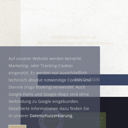
Yogalehrerin BDY/EYU
Ayurvedaberaterin
Wiesbadener Straße 33
14197 Berlin-Wilmersdorf
Email:
info@samyoga-berlin.de
BDY (Berufsverband der Yogalehrenden)
Auf unserer Website werden keinerlei
Marketing- oder Tracking-Cookies
eingesetzt. Es werden nur ausschließlich
YOGO-LOGIN
technisch absolut notwendige Cookies und
Dienste (Yogo Booking) verwendet. Auch
Google-Fonts und Google-Maps sind ohne
Verbindung zu Google eingebunden.
Detaillierte Informationen dazu finden Sie
in unserer
Datenschutzerklärung
.