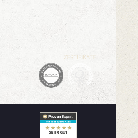
GUTSCHEIN
PREISE
KONTAKT
STELLENANGEBOTE
DATENSCHUTZ
IMPRESSUM
ALLGEMEINE GESCHÄFTSBEDINGUNGEN (AGB)
YOGA IN BERLIN ORIENTIERUNGSHILFE
ZERTIFIKATE